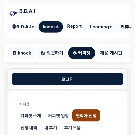
B.D.A.I
Report
🤖
B.D.A.I
knock
Learning
커뮤니
▼
▼
▼
🚪 knock
🙋 질문하기
☕ 커피챗
채용 게시판
로그인
커피챗
커피챗 소개
커피챗 일정
현직자 신청
신청 내역
내 후기
후기 모음