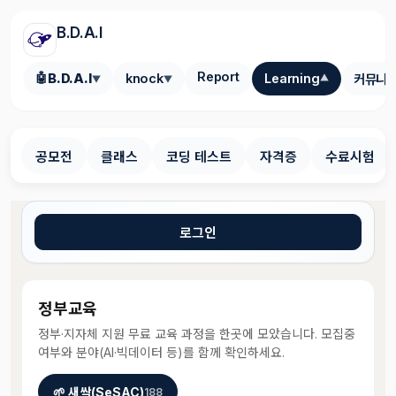
B.D.A.I
Report
🤖
B.D.A.I
knock
Learning
커뮤니
▼
▼
▼
공모전
클래스
코딩 테스트
자격증
수료시험
로그인
정부교육
정부·지자체 지원 무료 교육 과정을 한곳에 모았습니다. 모집중
여부와 분야(AI·빅데이터 등)를 함께 확인하세요.
🌱 새싹(SeSAC)
188