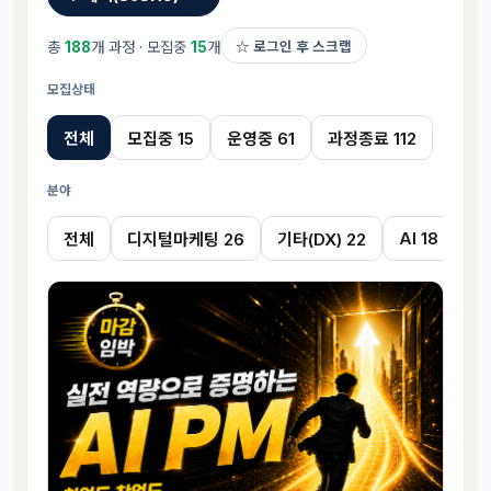
총
188
개 과정 · 모집중
15
개
☆ 로그인 후 스크랩
모집상태
전체
모집중 15
운영중 61
과정종료 112
분야
AI 18
전체
디지털마케팅 26
기타(DX) 22
클