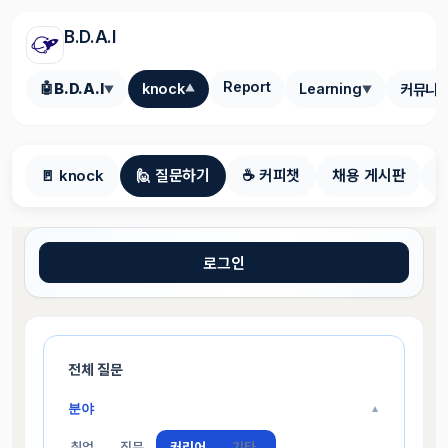
B.D.A.I
Report
🤖
B.D.A.I
knock
Learning
커뮤니
▼
▼
▼
🚪 knock
🙋 질문하기
☕ 커피챗
채용 게시판
로그인
전체 질문
분야
▼
취업
직무
커리어
기타