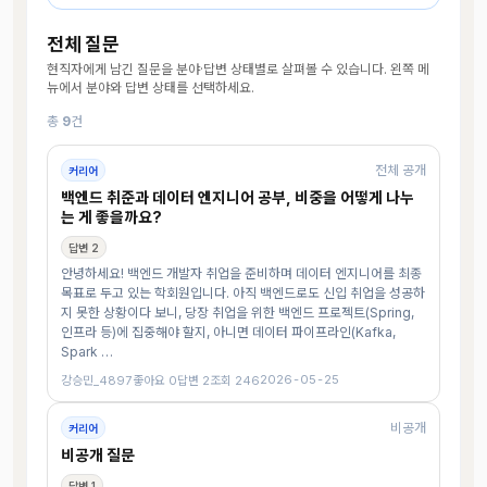
전체 질문
현직자에게 남긴 질문을 분야·답변 상태별로 살펴볼 수 있습니다. 왼쪽 메
뉴에서 분야와 답변 상태를 선택하세요.
총
9
건
전체 공개
커리어
백엔드 취준과 데이터 엔지니어 공부, 비중을 어떻게 나누
는 게 좋을까요?
답변 2
안녕하세요! 백엔드 개발자 취업을 준비하며 데이터 엔지니어를 최종
목표로 두고 있는 학회원입니다. 아직 백엔드로도 신입 취업을 성공하
지 못한 상황이다 보니, 당장 취업을 위한 백엔드 프로젝트(Spring,
인프라 등)에 집중해야 할지, 아니면 데이터 파이프라인(Kafka,
Spark …
2026-05-25
강승민_4897
좋아요 0
답변 2
조회 246
비공개
커리어
비공개 질문
답변 1