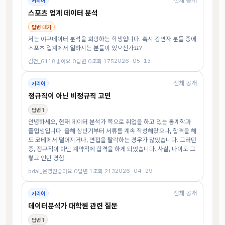
전체 공개
커리어
스포츠 업계 데이터 분석
답변 대기
저는 야구데이터 분석을 희망하는 학생입니다. 혹시 강연자 분들 중에
스포츠 업계에서 일하시는 분들이 있으신가요?
2026-05-13
김건_6118
좋아요 0
답변 0
조회 175
전체 공개
커리어
정규직이 아닌 비정규직 고민
답변 1
안녕하세요, 현재 데이터 분석가 쪽으로 취업을 하고 있는 통계학과
졸업생입니다. 올해 상반기부터 서류를 계속 작성해왔으나, 합격을 해
도 코테에서 떨어지거나, 면접을 탈락하는 경우가 많았습니다. 그러던
중, 정규직이 아닌 계약직에 합격을 하게 되었습니다. 사실, 나이도 그
렇고 인턴 경험…
2026-04-29
bdai_운영진
좋아요 0
답변 1
조회 213
전체 공개
커리어
데이터분석가 대학원 관련 질문
답변 1