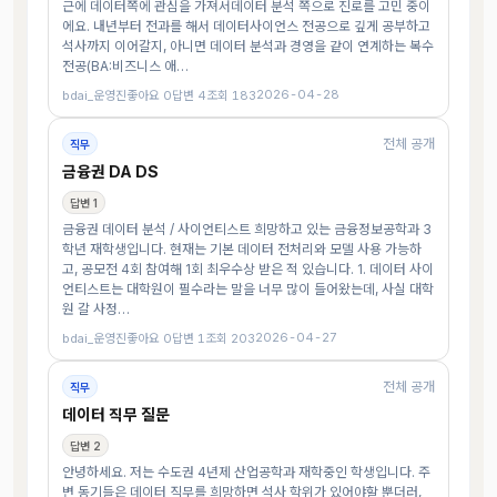
근에 데이터쪽에 관심을 가져서데이터 분석 쪽으로 진로를 고민 중이
에요. 내년부터 전과를 해서 데이터사이언스 전공으로 깊게 공부하고
석사까지 이어갈지, 아니면 데이터 분석과 경영을 같이 연계하는 복수
전공(BA:비즈니스 애…
2026-04-28
bdai_운영진
좋아요 0
답변 4
조회 183
전체 공개
직무
금융권 DA DS
답변 1
금융권 데이터 분석 / 사이언티스트 희망하고 있는 금융정보공학과 3
학년 재학생입니다. 현재는 기본 데이터 전처리와 모델 사용 가능하
고, 공모전 4회 참여해 1회 최우수상 받은 적 있습니다. 1. 데이터 사이
언티스트는 대학원이 필수라는 말을 너무 많이 들어왔는데, 사실 대학
원 갈 사정…
2026-04-27
bdai_운영진
좋아요 0
답변 1
조회 203
전체 공개
직무
데이터 직무 질문
답변 2
안녕하세요. 저는 수도권 4년제 산업공학과 재학중인 학생입니다. 주
변 동기들은 데이터 직무를 희망하면 석사 학위가 있어야할 뿐더러,