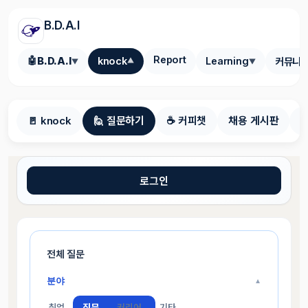
B.D.A.I
Report
🤖
B.D.A.I
knock
Learning
커뮤니
▼
▼
▼
🚪 knock
🙋 질문하기
☕ 커피챗
채용 게시판
로그인
전체 질문
분야
▼
취업
직무
커리어
기타