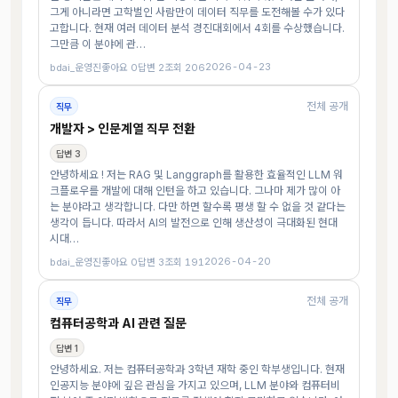
그게 아니라면 고학벌인 사람만이 데이터 직무를 도전해볼 수가 있다
고합니다. 현재 여러 데이터 분석 경진대회에서 4회를 수상했습니다.
그만큼 이 분야에 관…
2026-04-23
bdai_운영진
좋아요 0
답변 2
조회 206
전체 공개
직무
개발자 > 인문계열 직무 전환
답변 3
안녕하세요 ! 저는 RAG 및 Langgraph를 활용한 효율적인 LLM 워
크플로우를 개발에 대해 인턴을 하고 있습니다. 그나마 제가 많이 아
는 분야라고 생각합니다. 다만 하면 할수록 평생 할 수 없을 것 같다는
생각이 듭니다. 따라서 AI의 발전으로 인해 생산성이 극대화된 현대
시대…
2026-04-20
bdai_운영진
좋아요 0
답변 3
조회 191
전체 공개
직무
컴퓨터공학과 AI 관련 질문
답변 1
안녕하세요. 저는 컴퓨터공학과 3학년 재학 중인 학부생입니다. 현재
인공지능 분야에 깊은 관심을 가지고 있으며, LLM 분야와 컴퓨터비