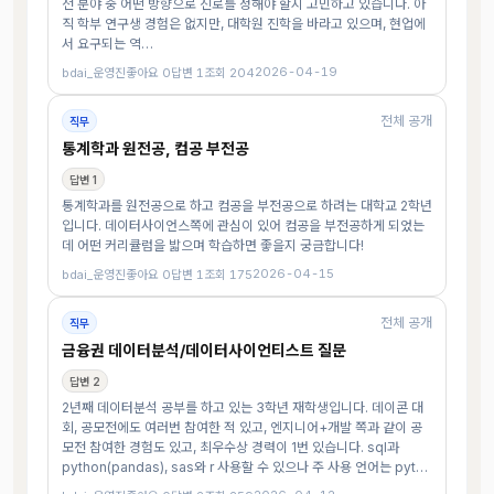
전 분야 중 어떤 방향으로 진로를 정해야 할지 고민하고 있습니다. 아
직 학부 연구생 경험은 없지만, 대학원 진학을 바라고 있으며, 현업에
서 요구되는 역…
2026-04-19
bdai_운영진
좋아요 0
답변 1
조회 204
전체 공개
직무
통계학과 원전공, 컴공 부전공
답변 1
통계학과를 원전공으로 하고 컴공을 부전공으로 하려는 대학교 2학년
입니다. 데이터사이언스쪽에 관심이 있어 컴공을 부전공하게 되었는
데 어떤 커리큘럼을 밟으며 학습하면 좋을지 궁금합니다!
2026-04-15
bdai_운영진
좋아요 0
답변 1
조회 175
전체 공개
직무
금융권 데이터분석/데이터사이언티스트 질문
답변 2
2년째 데이터분석 공부를 하고 있는 3학년 재학생입니다. 데이콘 대
회, 공모전에도 여러번 참여한 적 있고, 엔지니어+개발 쪽과 같이 공
모전 참여한 경험도 있고, 최우수상 경력이 1번 있습니다. sql과
python(pandas), sas와 r 사용할 수 있으나 주 사용 언어는 pyt…