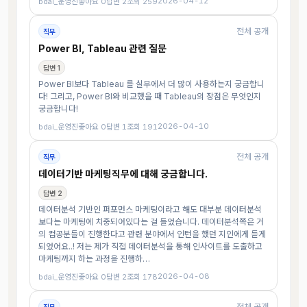
2026-04-12
bdai_운영진
좋아요 0
답변 2
조회 259
전체 공개
직무
Power BI, Tableau 관련 질문
답변 1
Power BI보다 Tableau 를 실무에서 더 많이 사용하는지 궁금합니
다! 그리고, Power BI와 비교했을 때 Tableau의 장점은 무엇인지
궁금합니다!
2026-04-10
bdai_운영진
좋아요 0
답변 1
조회 191
전체 공개
직무
데이터기반 마케팅직무에 대해 궁금합니다.
답변 2
데이터분석 기반인 퍼포먼스 마케팅이라고 해도 대부분 데이터분석
보다는 마케팅에 치중되어있다는 걸 들었습니다. 데이터분석쪽은 거
의 컴공분들이 진행한다고 관련 분야에서 인턴을 했던 지인에게 듣게
되었어요..! 저는 제가 직접 데이터분석을 통해 인사이트를 도출하고
마케팅까지 하는 과정을 진행하…
2026-04-08
bdai_운영진
좋아요 0
답변 2
조회 178
전체 공개