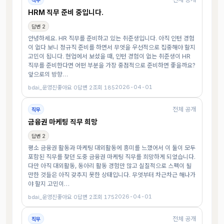
직무
HRM 직무 준비 중입니다.
답변 2
안녕하세요. HR 직무를 준비하고 있는 취준생입니다. 아직 인턴 경험
이 없다 보니 정규직 준비를 하면서 무엇을 우선적으로 집중해야 할지
고민이 됩니다. 현업에서 보셨을 때, 인턴 경험이 없는 취준생이 HR
직무를 준비한다면 어떤 부분을 가장 중점적으로 준비하면 좋을까요?
앞으로의 방향…
2026-04-01
bdai_운영진
좋아요 0
답변 2
조회 185
전체 공개
직무
금융권 마케팅 직무 희망
답변 2
평소 금융권 활동과 마케팅 대외활동에 흥미를 느꼈어서 이 둘이 모두
포함된 직무를 찾던 도중 금융권 마케팅 직무를 희망하게 되었습니다.
다만 아직 대외활동, 동아리 활동 경험만 많고 실질적으로 스펙이 될
만한 것들은 아직 갖추지 못한 상태입니다. 무엇부터 차근차근 해나가
야 할지 고민이…
2026-04-01
bdai_운영진
좋아요 0
답변 2
조회 175
전체 공개
직무