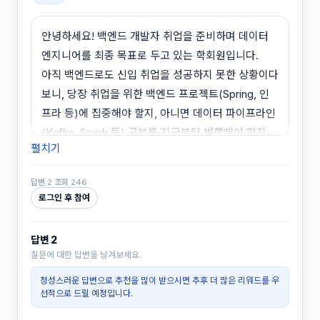
안녕하세요! 백엔드 개발자 취업을 준비하며 데이터
엔지니어를 최종 목표로 두고 있는 학회원입니다.
아직 백엔드로도 신입 취업을 성공하지 못한 상황이다
보니, 당장 취업을 위한 백엔드 프로젝트(Spring, 인
프라 등)에 집중해야 할지, 아니면 데이터 파이프라인
(Kafka, Spark 등) 공부를 지금부터 병행해야 할지
펼치기
중심을 잡기가 어렵습니다.
·
답변 2
조회 246
혹시 현업에 계신 분들 중에서 비슷한 테크 트리를 타
로그인 후 참여
셨거나, 신입 채용을 담당해 보신 분이 계신다면 지금
제 상황에서 어떤 부분에 우선순위를 두고 에너지를
답변 2
쏟아야 할지 현실적인 한마디 부탁드립니다.
🙏
질문에 대한 답변을 남겨보세요.
정성스러운 답변으로 추천을 많이 받으시면 추후 더 많은 리워드를 우
선적으로 드릴 예정입니다.