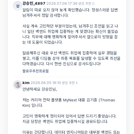
강승민_4897
·
2026.07.06 17:36
·
받은 추천 0
강
알림이 따로 오지 않아 늦게 확인했습니다. 정성스러운 답변 
남겨주셔서 정말 감사합니다.
사실 계속 고민하던 부분이었는데, 남겨주신 조언을 읽고 나
니 일단 백엔드 취업에 집중하는 게 맞겠다는 확신이 들었습
니다. 직무에 대해 명확하게 짚어주셔서 앞으로의 방향을 잡
는 데 도움이 되었습니다.
말씀해주신 대로 우선 백엔드 취업에 집중하여 실무 경험을 
쌓고, 이를 디딤돌 삼아 최종 목표를 달성할 수 있도록 최선을 
다하겠습니다. 다시 한번 진심으로 감사드립니다!
팔로우
추천
프로필
kim
·
2026.06.05 16:10
·
받은 추천 5
안녕하세요 강승민님,
저는 커리어 전략 플랫폼 MyNext 대표 김기흥 (Thomas 
Kim) 입니다. 
고민이 명확하게 정리되어 있어서 답변 드리기 좋았습니다.
지금 당장은 백엔드 취업에 집중하시길 권유드립니다.
이유는 간단합니다. 데이터 엔지니어링은 대부분 백엔드 또는 