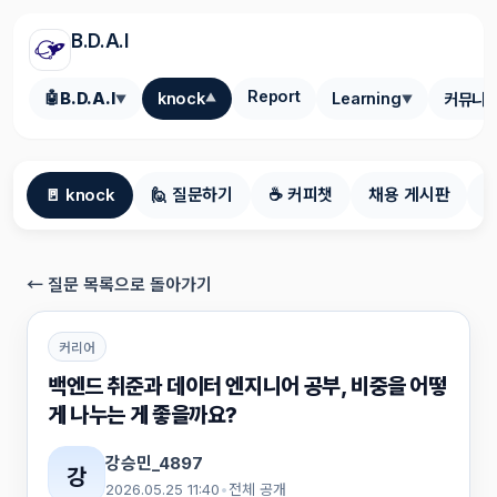
B.D.A.I
Report
🤖
B.D.A.I
knock
Learning
커뮤니
▼
▼
▼
🚪 knock
🙋 질문하기
☕ 커피챗
채용 게시판
← 질문 목록으로 돌아가기
커리어
백엔드 취준과 데이터 엔지니어 공부, 비중을 어떻
게 나누는 게 좋을까요?
강승민_4897
강
2026.05.25 11:40
•
전체 공개