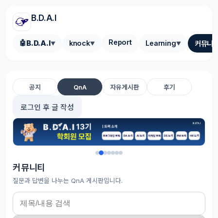
B.D.A.I
Report
🤖
B.D.A.I
knock
Learning
커뮤니
▼
▼
▼
QnA
공지
자유게시판
후기
로그인 후 글 작성
커뮤니티
질문과 답변을 나누는 QnA 게시판입니다.