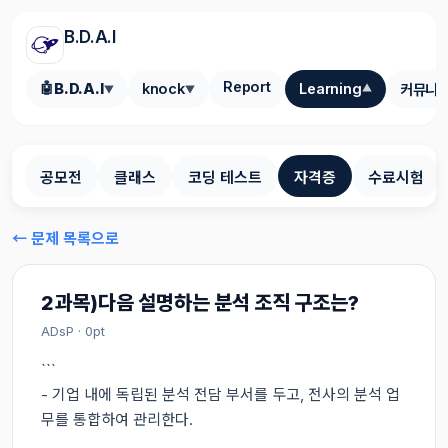
B.D.A.I
Report
🤖
B.D.A.I
knock
Learning
커뮤니
▼
▼
▼
공모전
클래스
코딩 테스트
자격증
수료시험
← 문제 목록으로
2과목)다음 설명하는 분석 조직 구조는?
ADsP · 0pt
```

- 기업 내에 독립된 분석 전담 부서를 두고, 전사의 분석 업
무를 통합하여 관리한다.
