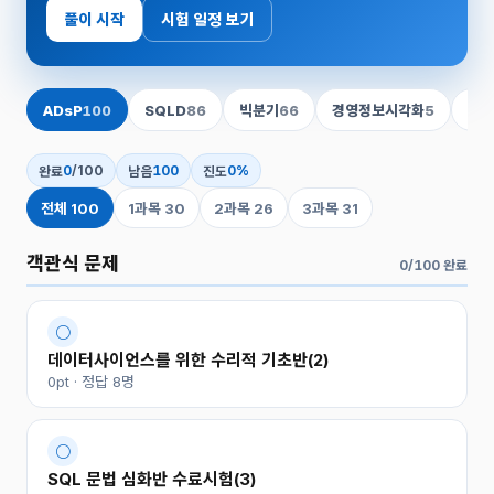
풀이 시작
시험 일정 보기
ADsP
100
SQLD
86
66
5
빅분기
경영정보시각화
정보
0
/100
100
0%
완료
남음
진도
전체 100
1과목 30
2과목 26
3과목 31
객관식 문제
0/100 완료
○
데이터사이언스를 위한 수리적 기초반(2)
0pt · 정답 8명
○
SQL 문법 심화반 수료시험(3)