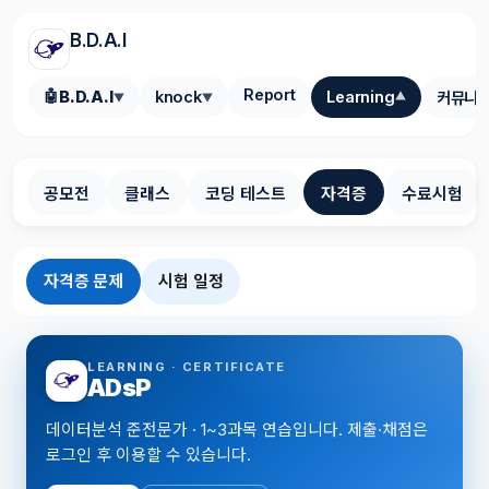
B.D.A.I
Report
🤖
B.D.A.I
knock
Learning
커뮤니
▼
▼
▼
공모전
클래스
코딩 테스트
자격증
수료시험
자격증 문제
시험 일정
LEARNING · CERTIFICATE
ADsP
데이터분석 준전문가 · 1~3과목 연습입니다. 제출·채점은
로그인 후 이용할 수 있습니다.