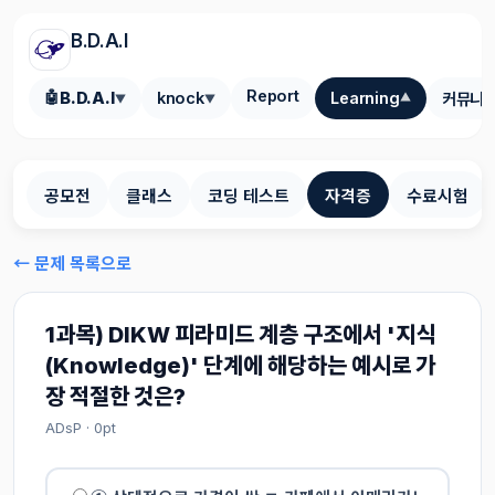
B.D.A.I
Report
🤖
B.D.A.I
knock
Learning
커뮤니
▼
▼
▼
공모전
클래스
코딩 테스트
자격증
수료시험
← 문제 목록으로
1과목) DIKW 피라미드 계층 구조에서 '지식
(Knowledge)' 단계에 해당하는 예시로 가
장 적절한 것은?
ADsP · 0pt