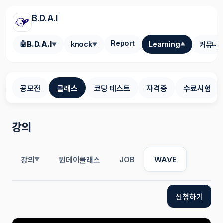
B.D.A.I
Report
🤖
B.D.A.I
knock
Learning
커뮤니
▼
▼
▼
공모전
클래스
코딩 테스트
자격증
수료시험
강의
JOB
WAVE
강의
원데이클래스
▼
신청하기