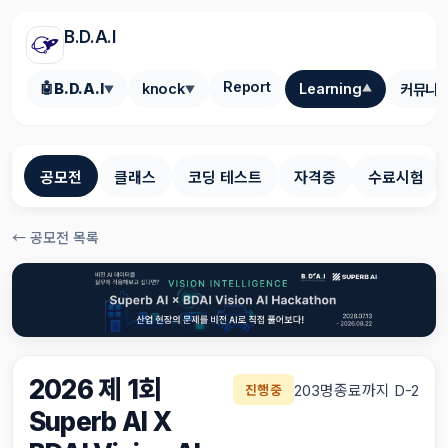
B.D.A.I
Report
🤖
B.D.A.I
knock
Learning
커뮤니
▼
▼
▼
공모전
클래스
코딩 테스트
자격증
수료시험
← 공모전 목록
2026 제 1회
203명
종료까지 D-2
진행중
Superb AI X