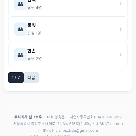
👥
›
팀원 4명
풀잎
👥
›
팀원 1명
한손
👥
›
팀원 2명
1 / 7
다음
주식회사 심그로우
·
대표 정욱준
·
사업자등록번호 684-87-03859
서울특별시 중랑구 신내역로 111, A동 616호(신내동, 신내 SK V1 center)
이메일
official.biz.bda@gmail.com