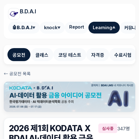
B.D.A.I
Report
🤖
B.D.A.I
knock
Learning
커뮤니
▼
▼
▼
공모전
클래스
코딩 테스트
자격증
수료시험
← 공모전 목록
2026 제1회 KODATA X
347명
심사중
BDAI AI·데이터 활용 금융