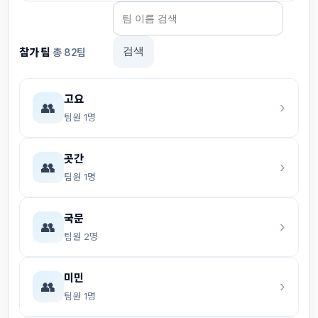
검색
참가 팀
총 82팀
고요
👥
›
팀원 1명
곳간
👥
›
팀원 1명
국문
👥
›
팀원 2명
미민
👥
›
팀원 1명