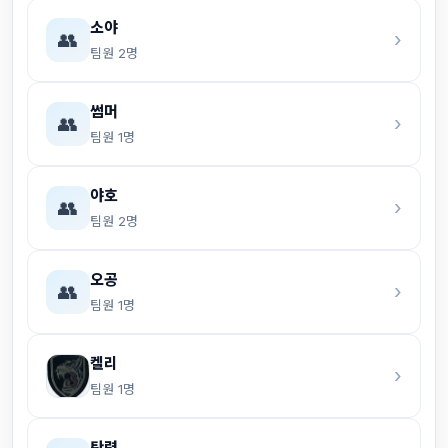
소야
👥
›
팀원 2명
썸머
👥
›
팀원 1명
야호
👥
›
팀원 2명
오공
👥
›
팀원 1명
켈리
›
팀원 1명
탄력