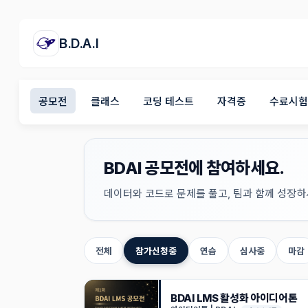
B.D.A.I
공모전
클래스
코딩 테스트
자격증
수료시험
BDAI 공모전에 참여하세요.
데이터와 코드로 문제를 풀고, 팀과 함께 성장하
전체
참가신청중
연습
심사중
마감
BDAI LMS 활성화 아이디어톤