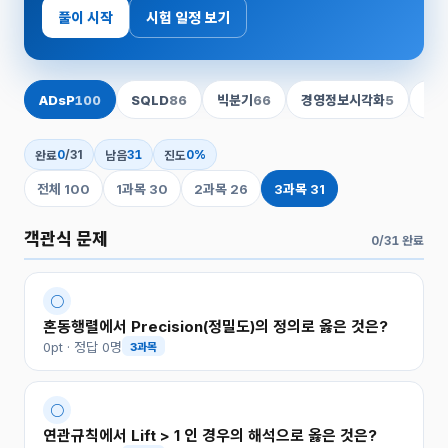
풀이 시작
시험 일정 보기
ADsP
100
SQLD
86
66
5
빅분기
경영정보시각화
정보
0
/31
31
0%
완료
남음
진도
전체 100
1과목 30
2과목 26
3과목 31
객관식 문제
0/31 완료
○
혼동행렬에서 Precision(정밀도)의 정의로 옳은 것은?
0pt · 정답 0명
3과목
○
연관규칙에서 Lift > 1 인 경우의 해석으로 옳은 것은?