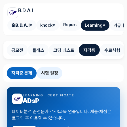
B.D.A.I
Report
🤖
B.D.A.I
knock
Learning
커뮤니
▼
▼
▼
공모전
클래스
코딩 테스트
자격증
수료시험
자격증 문제
시험 일정
LEARNING · CERTIFICATE
ADsP
데이터분석 준전문가 · 1~3과목 연습입니다. 제출·채점은
로그인 후 이용할 수 있습니다.